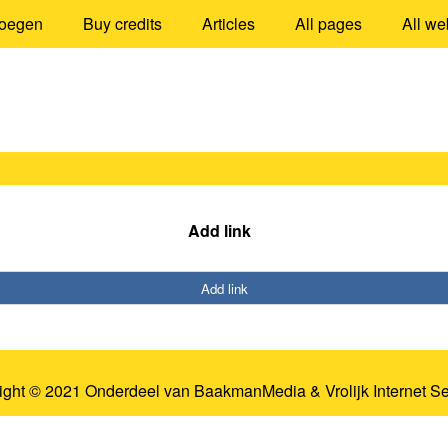
oegen
Buy credits
Articles
All pages
All we
Add link
Add link
ight © 2021 Onderdeel van
BaakmanMedia
&
Vrolijk Internet S