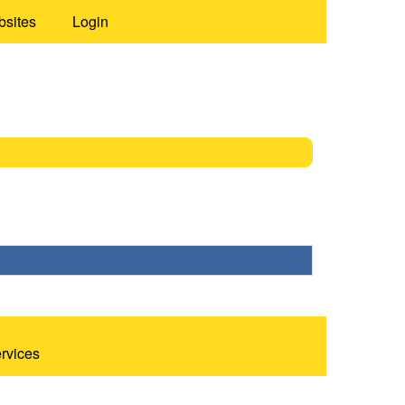
bsites
Login
ervices